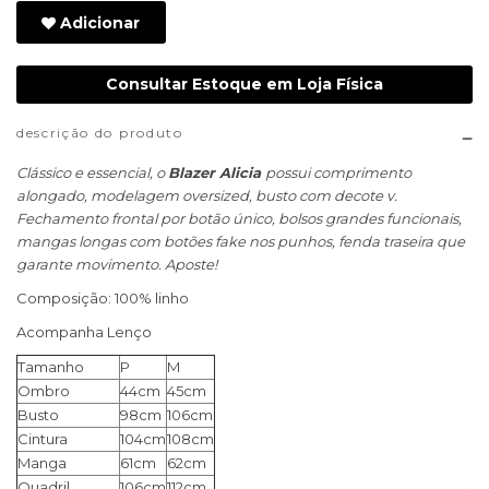
Adicionar
Consultar Estoque em Loja Física
descrição do produto
Clássico e essencial, o
Blazer Alicia
possui comprimento
alongado, modelagem oversized, busto com decote v.
Fechamento frontal por botão único, bolsos grandes funcionais,
mangas longas com botões fake nos punhos, fenda traseira que
garante movimento. Aposte!
Composição: 100% linho
Acompanha Lenço
Tamanho
P
M
Ombro
44cm
45cm
Busto
98cm
106cm
Cintura
104cm
108cm
Manga
61cm
62cm
Quadril
106cm
112cm