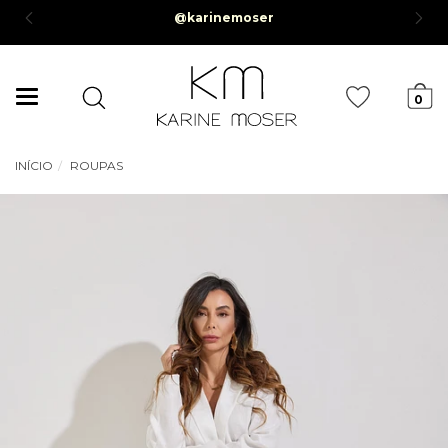
@karinemoser
0,00*
Mudar
0
navegação
INÍCIO
ROUPAS