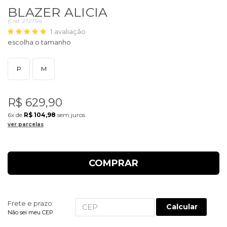
BLAZER ALICIA
(
Cód.
272754
)
1
avaliação
P
M
R$ 629,90
6x
de
R$ 104,98
sem juros
ver parcelas
COMPRAR
Frete e prazo:
Calcular
Não sei meu CEP