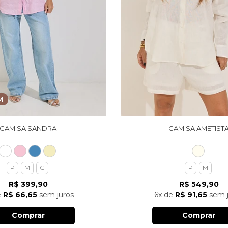
M
CAMISA SANDRA
CAMISA AMETIST
P
M
G
P
M
R$ 399,90
R$ 549,90
e
R$ 66,65
sem juros
6x
de
R$ 91,65
sem j
Comprar
Comprar