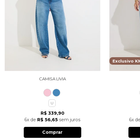
Exclusivo K
CAMISA LIVIA
U
R$ 339,90
6x
de
R$ 56,65
sem juros
6x
d
Comprar