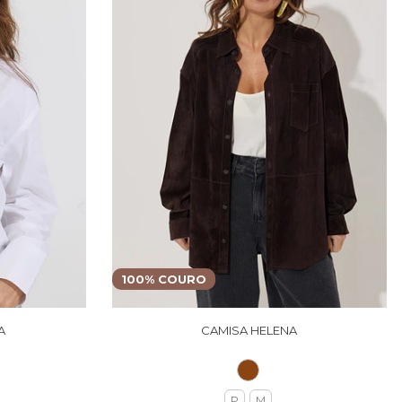
100% COURO
A
CAMISA HELENA
P
M