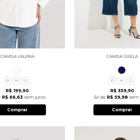
CAMISA VALERIA
CAMISA GISELA
P
M
G
P
M
G
R$ 199,90
R$ 359,90
e
R$ 66,63
sem juros
6x
de
R$ 59,98
sem 
Comprar
Comprar