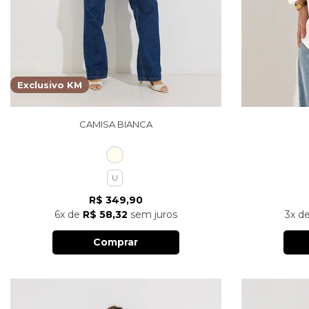
Exclusivo KM
CAMISA BIANCA
U
R$ 349,90
6x
de
R$ 58,32
sem juros
3x
d
Comprar