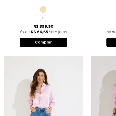
U
R$ 399,90
6x
de
R$ 66,65
sem juros
4x
d
Comprar