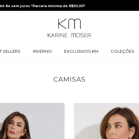
Ganhe 5% off na primeira compra |
Cupom:
BEMVINDA
T SELLERS
INVERNO
EXCLUSIVOS KM
COLEÇÕES
CAMISAS