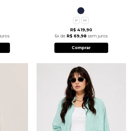
P
M
R$ 419,90
uros
6x
de
R$ 69,98
sem juros
Comprar