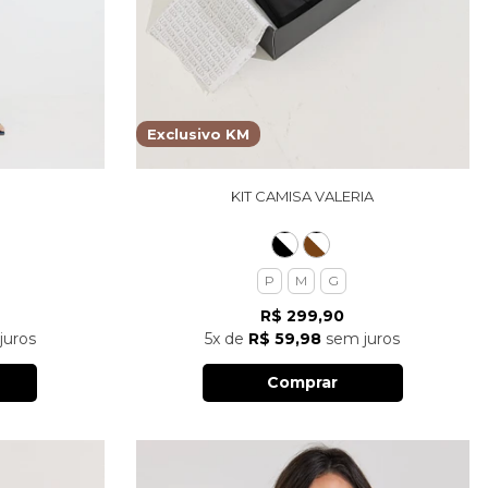
Exclusivo KM
KIT CAMISA VALERIA
P
M
G
R$ 299,90
juros
5x
de
R$ 59,98
sem juros
Comprar