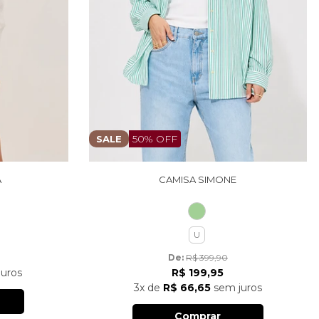
50% OFF
SALE
A
CAMISA SIMONE
U
De: 
R$ 399,90
uros
R$ 199,95
3x
de
R$ 66,65
sem juros
Comprar