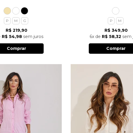
P
M
G
P
M
R$ 219,90
R$ 349,90
e
R$ 54,98
sem juros
6x
de
R$ 58,32
sem j
Comprar
Comprar