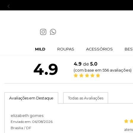
Ganhe 5% off na primeira compra |
Cupom:
BE
MILD
ROUPAS
ACESSÓRIOS
BES
4.9
4.9
de
5.0
(com base em 556 avaliações)
Avaliações em Destaque
Todas as Avaliações
elizabeth gomes
Enviado em:
06/08/2026
Brasília /
DF
aten