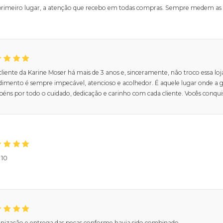
rimeiro lugar, a atenção que recebo em todas compras. Sempre medem as pe
liente da Karine Moser há mais de 3 anos e, sinceramente, não troco essa loj
dimento é sempre impecável, atencioso e acolhedor. É aquele lugar onde a 
béns por todo o cuidado, dedicação e carinho com cada cliente. Vocês conqu
 10
nização e entrega das peças conforme havia sido combinado.