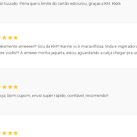
ii tuuudo. Pena que o limite do cartão estourou, graças a KM. Kkkk
esmente ameeeei!!! Sou da KM!!! Karine vc é maravilhosa, linda e inspirador
e vocês!!!! A ameeei minha jaqueta, estou aguardando a calça chegar pra usa
loja, bom cupom, envio super rápido, confiável, recomendo!!