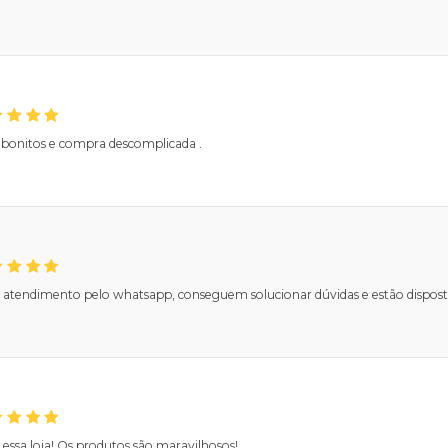
s bonitos e compra descomplicada .
atendimento pelo whatsapp, conseguem solucionar dúvidas e estão dispostos 
essa loja! Os produtos são maravilhosos!