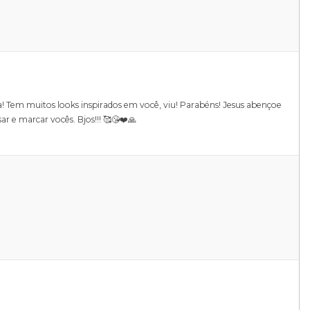
a! Tem muitos looks inspirados em você, viu! Parabéns! Jesus abençoe
r e marcar vocês. Bjos!!! 🥰😘❤️🙏