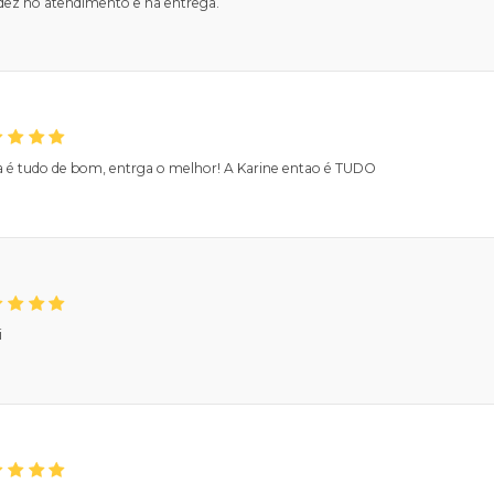
dez no atendimento e na entrega.
ja é tudo de bom, entrga o melhor! A Karine entao é TUDO
i