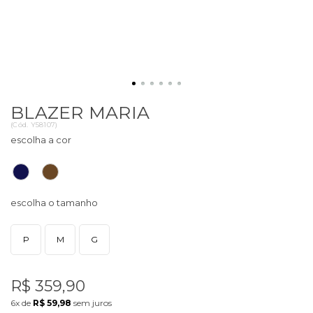
BLAZER MARIA
(
Cód.
Y58107
)
P
M
G
R$ 359,90
6x
de
R$ 59,98
sem juros