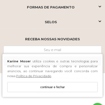
FORMAS DE PAGAMENTO
SELOS
RECEBA NOSSAS NOVIDADES
CADASTRE-SE
Karine Moser
utiliza cookies e outras tecnologias para
melhorar sua experiência de compra e personalizar
anúncios, ao continuar navegando você concorda com
nossa
Política de Privacidade
.
Karine Moser Comercio de Vestuario LTDA / CNPJ:
14.991.918/0001-54
continuar e fechar
Endereço: Rua 15 de Novembro 895 Sala 335 A 340 Centro
Blumenau SC 89010-001