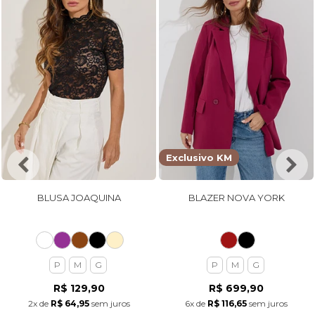
Exclusivo KM
BLUSA JOAQUINA
BLAZER NOVA YORK
P
M
G
P
M
G
R$ 129,90
R$ 699,90
2x
de
R$ 64,95
sem juros
6x
de
R$ 116,65
sem juros