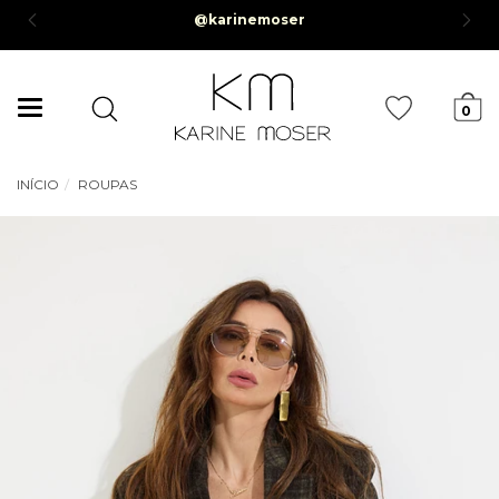
mento em até 6x sem juros *Parcela mínima de R$50,00*
Mudar
0
navegação
INÍCIO
ROUPAS