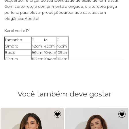
esquerdo, reforçando sua identidade de estilo de forma sutil.
Com corte reto e comprimento alongado, é a terceira peça
perfeita para elevar produções urbanas e casuais com
elegância. Aposte!
Karol veste P
Tamanho
P
M
G
Ombro
42cm
43cm
45cm
Busto
96cm
104cm
109cm
Cintura
102cm
104cm
110cm
Manga
60cm
61cm
61cm
Quadril
104cm
110cm
116cm
Comprimento
71cm
75cm
78cm
Você também deve gostar