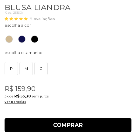
BLUSA LIANDRA
(
Cód.
25160
)
9
avaliações
P
M
G
R$ 159,90
3x
de
R$ 53,30
sem juros
ver parcelas
COMPRAR