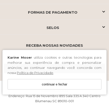
FORMAS DE PAGAMENTO
SELOS
RECEBA NOSSAS NOVIDADES
Karine Moser
utiliza cookies e outras tecnologias para
melhorar sua experiência de compra e personalizar
anúncios, ao continuar navegando você concorda com
CADASTRE-SE
nossa
Política de Privacidade
.
continuar e fechar
Karine Moser Comercio de Vestuario LTDA / CNPJ:
14.991.918/0001-54
Endereço: Rua 15 de Novembro 895 Sala 335 A 340 Centro
Blumenau SC 89010-001