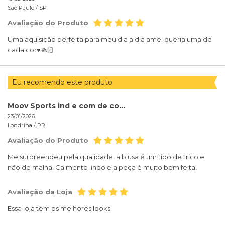
São Paulo /
SP
Avaliação do Produto
Uma aquisição perfeita para meu dia a dia amei queria uma de
cada cor♥️🙏🏻
Eu recomendo este produto
Moov Sports ind e com de confeccoes ltda
23/01/2026
Londrina /
PR
Avaliação do Produto
Me surpreendeu pela qualidade, a blusa é um tipo de trico e
não de malha. Caimento lindo e a peça é muito bem feita!
Avaliação da Loja
Essa loja tem os melhores looks!