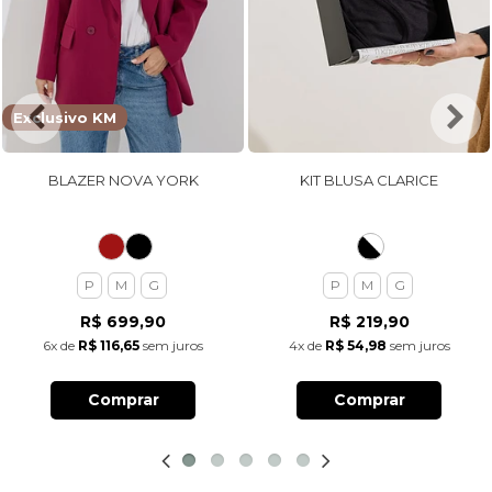
Exclusivo KM
BLAZER NOVA YORK
KIT BLUSA CLARICE
P
M
G
P
M
G
R$ 699,90
R$ 219,90
6x
de
R$ 116,65
sem juros
4x
de
R$ 54,98
sem juros
Comprar
Comprar