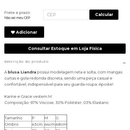
Frete e prazo:
Calcular
Não sei meu CEP
Adicionar
Consultar Estoque em Loja Física
descrição do produto
A
blusa Liandra
possui modelagem reta e solta, com mangas
curtas e gola redonda discreta, sendo uma peça casual e
confortável, indispensável para seu guarda roupa. Aposte!
Karine e Grace vestem M
Composição: 67% Viscose, 30% Poliéster, 03% Elastano
Tamanho
P
M
G
Ombro
43cm
44cm
48cm