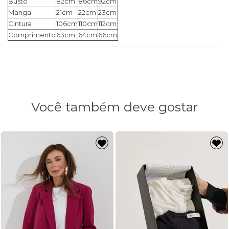
Busto
82cm
86cm
92cm
Manga
21cm
22cm
23cm
Cintura
106cm
110cm
112cm
Comprimento
63cm
64cm
66cm
Você também deve gostar