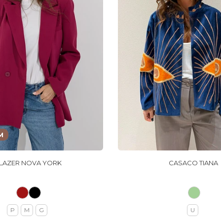
M
LAZER NOVA YORK
CASACO TIANA
P
M
G
U