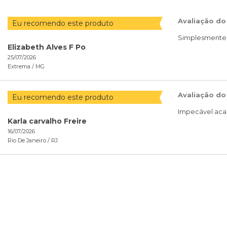
Avaliação do
Eu recomendo este produto
Simplesmente m
Elizabeth Alves F Po
25/07/2026
Extrema /
MG
Avaliação do
Eu recomendo este produto
Impecável aca
Karla carvalho Freire
16/07/2026
Rio De Janeiro /
RJ