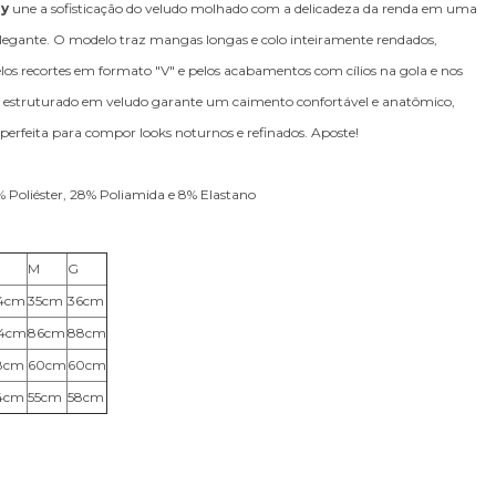
ny
une a sofisticação do veludo molhado com a delicadeza da renda em uma
legante. O modelo traz mangas longas e colo inteiramente rendados,
los recortes em formato "V" e pelos acabamentos com cílios na gola e nos
 estruturado em veludo garante um caimento confortável e anatômico,
perfeita para compor looks noturnos e refinados. Aposte!
 Poliéster, 28% Poliamida e 8% Elastano
M
G
4cm
35cm
36cm
4cm
86cm
88cm
8cm
60cm
60cm
4cm
55cm
58cm