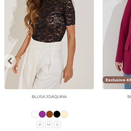
Exclusivo K
BLUSA JOAQUINA
B
P
M
G