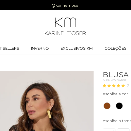
Ganhe 5% off na primeira compra |
Cupom:
BEMVINDA
T SELLERS
INVERNO
EXCLUSIVOS KM
COLEÇÕES
BLUSA
(
Cód.
XW70259
)
2