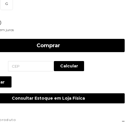
G
0
em juros
Comprar
Calcular
ar
Consultar Estoque em Loja Física
 produto