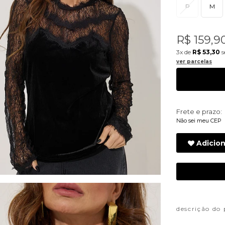
P
M
R$ 159,9
3x
de
R$ 53,30
s
ver parcelas
Frete e prazo:
Não sei meu CEP
Adicion
descrição do