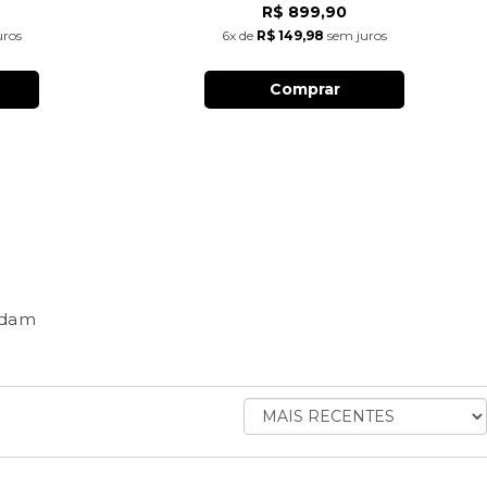
R$ 899,90
uros
6x
de
R$ 149,98
sem juros
Comprar
ndam
ORDENAR
AVALIAÇÕES
POR