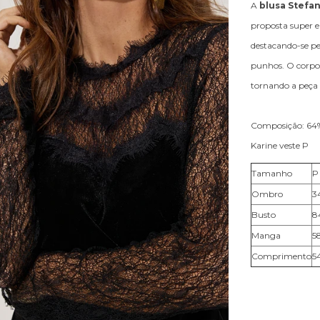
A
blusa Stefa
proposta super e
destacando-se pe
punhos. O corpo
tornando a peça 
Composição: 64%
Karine veste P
Tamanho
P
Ombro
3
Busto
8
Manga
5
Comprimento
5