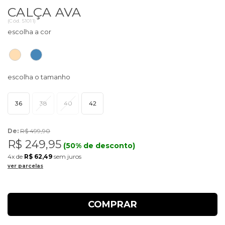
CALÇA AVA
(
Cód.
51011
)
36
38
40
42
De:
R$ 499,90
R$ 249,95
(50% de desconto)
4x
de
R$ 62,49
sem juros
ver parcelas
COMPRAR