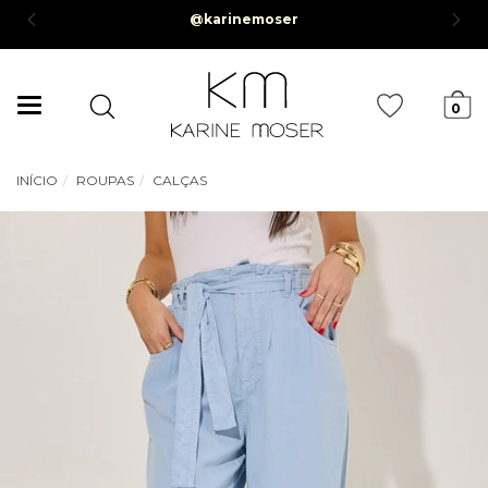
rcelamento em até 6x sem juros *Parcela mínima de R$50,00*
Mudar
0
navegação
INÍCIO
ROUPAS
CALÇAS