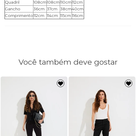
Quadril
108cm
108cm
110cm
112cm
Gancho
36cm
37cm
38cm
40cm
Comprimento
112cm
114cm
115cm
116cm
Você também deve gostar