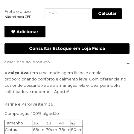
Frete e prazo:
Calcular
Não sei meu CEP
Adicionar
Consultar Estoque em Loja Física
descrição do produto
A
calça Ava
tem uma modelagem fluida e ampla,
proporcionando conforto e caimento leve. Com diferencial no
cós onde possui faixa para amarração, ela é ideal para looks
sofisticados e modernos. Aposte!
Karine e Karol vestem 36
Composição: 100% algodão
Tamanho
36
38
40
42
Cintura
68cm
70cm
78cm
80cm