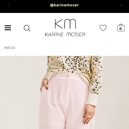
@karinemoser
$50,00*
Mudar
0
navegação
INÍCIO