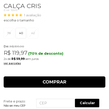
CALÇA CRIS
(
Cód.
9269
)
1
avaliação
38
40
42
De:
R$ 399,90
R$ 119,97
(70% de desconto)
2x
de
R$ 59,99
sem juros
ver parcelas
COMPRAR
Frete e prazo:
Calcular
Não sei meu CEP