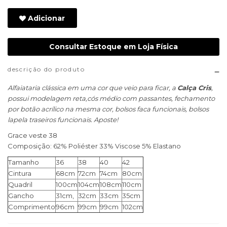
Adicionar
Consultar Estoque em Loja Física
descrição do produto
Alfaiataria clássica em uma cor que veio para ficar, a
Calça Cris
,
possui modelagem reta,cós médio com passantes, fechamento
por botão acrílico na mesma cor, bolsos faca funcionais, bolsos
lapela traseiros funcionais. Aposte!
Grace veste 38
Composição: 62% Poliéster 33% Viscose 5% Elastano
Tamanho
36
38
40
42
Cintura
68cm
72cm
74cm
80cm
Quadril
100cm
104cm
108cm
110cm
Gancho
31cm,
32cm
33cm
35cm
Comprimento
96cm
99cm
99cm
102cm