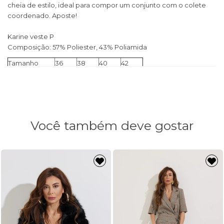
cheia de estilo, ideal para compor um conjunto com o colete
coordenado. Aposte!
Karine veste P
Composição: 57% Poliester, 43% Poliamida
Tamanho
36
38
40
42
Cintura
66cm
72cm
76cm
80cm
Quadril
108cm
110cm
112cm
114cm
Gancho
35cm
35cm
35cm
35cm
Comprimento
100cm
100cm
100cm
100cm
Você também deve gostar