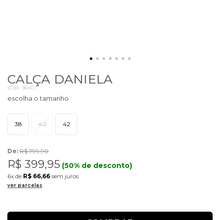
CALÇA DANIELA
(
Cód.
964C
)
38
40
42
De:
R$ 799,90
R$ 399,95
(50% de desconto)
6x
de
R$ 66,66
sem juros
ver parcelas