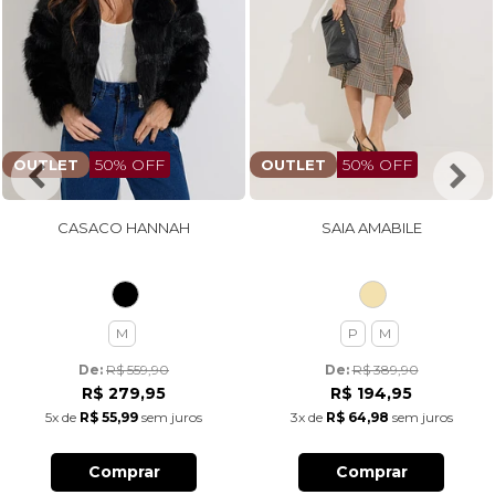
50% OFF
50% OFF
OUTLET
OUTLET
CASACO HANNAH
SAIA AMABILE
M
P
M
De: 
R$ 559,90
De: 
R$ 389,90
R$ 279,95
R$ 194,95
5x
de
R$ 55,99
sem juros
3x
de
R$ 64,98
sem juros
Comprar
Comprar