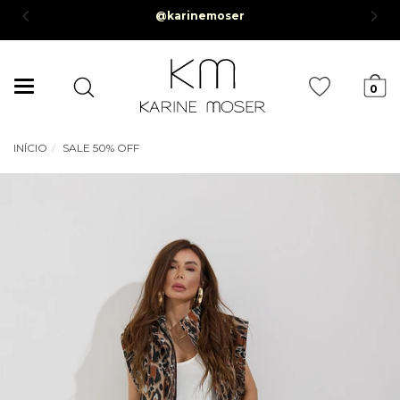
@karinemoser
*
Mudar
0
navegação
INÍCIO
SALE 50% OFF