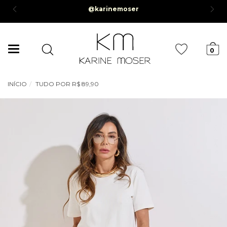
@karine
 juros *Parcela mínima de R$50,00*
Mudar
0
navegação
INÍCIO
TUDO POR R$ 89,90