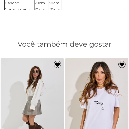
Gancho
29cm
30cm
Comprimento
103cm
105cm
Você também deve gostar