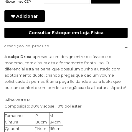
Não sei meu CEP
Adicionar
Consultar Estoque em Loja Física
descrição do produto
A
calça Drica
apresenta um design entre o clássico e o
moderno, com cintura alta e fechamento frontal liso. O
diferencial está na barra, que possui um punho ajustado com
abotoamento duplo, criando pregas que dão um volume
sofisticado às pernas. É uma peça fluida, ideal para looks que
buscam conforto sem perder a elegância da alfaiataria. Aposte!
Aline veste M
Composição: 90% viscose, 10% poliester
Tamanho
P
M
Cintura
80cm
84cm
Quadril
114cm
116cm