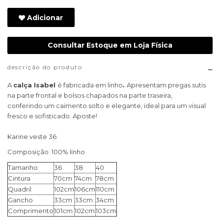
Adicionar
Consultar Estoque em Loja Física
descrição do produto
A
calça Isabel
é fabricada em linho
.
Apresentam pregas sutis
na parte frontal e bolsos chapados na parte traseira,
conferindo um caimento solto e elegante, ideal para um visual
fresco e sofisticado. Aposte!
Karine veste 36
Composição: 100% linho
Tamanho
36
38
40
Cintura
70cm
74cm
78cm
Quadril
102cm
106cm
110cm
Gancho
33cm
33cm
34cm
Comprimento
101cm
102cm
103cm