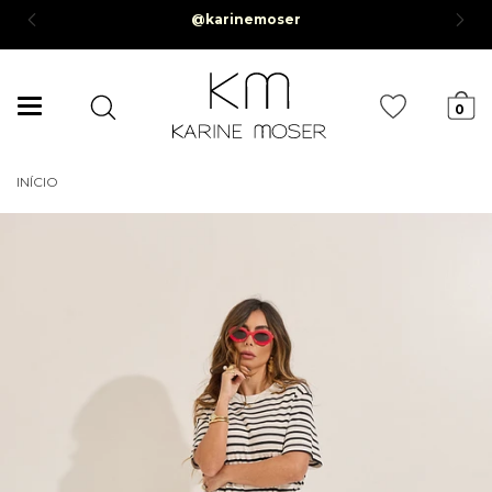
@karinemoser
*
Mudar
0
navegação
INÍCIO