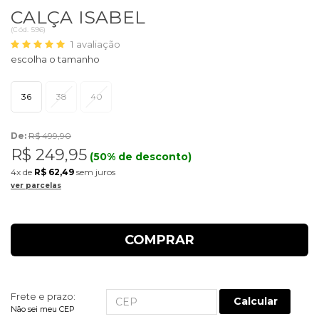
CALÇA ISABEL
(
Cód.
596
)
1
avaliação
36
38
40
De:
R$ 499,90
R$ 249,95
(50% de desconto)
4x
de
R$ 62,49
sem juros
ver parcelas
COMPRAR
Frete e prazo:
Calcular
Não sei meu CEP