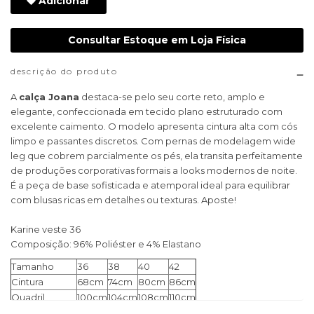
Adicionar
Consultar Estoque em Loja Física
descrição do produto
A
calça Joana
destaca-se pelo seu corte reto, amplo e
elegante, confeccionada em tecido plano estruturado com
excelente caimento. O modelo apresenta cintura alta com cós
limpo e passantes discretos. Com pernas de modelagem wide
leg que cobrem parcialmente os pés, ela transita perfeitamente
de produções corporativas formais a looks modernos de noite.
É a peça de base sofisticada e atemporal ideal para equilibrar
com blusas ricas em detalhes ou texturas. Aposte!
Karine veste 36
Composição: 96% Poliéster e 4% Elastano
Tamanho
36
38
40
42
Cintura
68cm
74cm
80cm
86cm
Quadril
100cm
104cm
108cm
110cm
Gancho
33cm
34cm
34cm
36cm