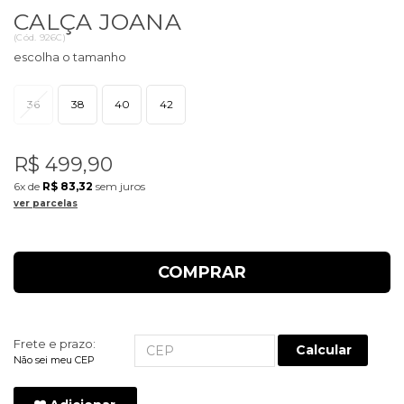
CALÇA JOANA
(
Cód.
926C
)
36
38
40
42
R$ 499,90
6x
de
R$ 83,32
sem juros
ver parcelas
COMPRAR
Frete e prazo:
Calcular
Não sei meu CEP