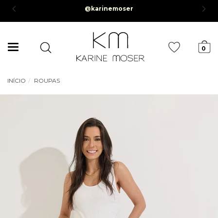
@karinemoser
arcela mínima de R$50,00*
Mudar
0
navegação
INÍCIO
ROUPAS