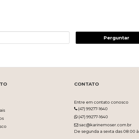
Perguntar
NTO
CONTATO
Entre em contato conosco
(47) 99277-1640
ais
(47) 99277-1640
os
sac@karinemoser.com.br
sco
De segunda a sexta das 08:00 à