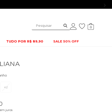
Parcelamento em até 6x se
0
TUDO POR R$ 89,90
SALE 50% OFF
LIANA
42
0
em juros