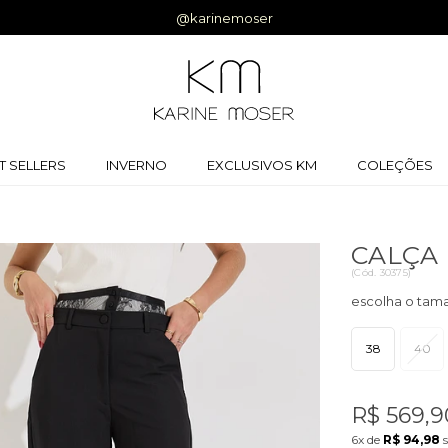
T SELLERS
INVERNO
EXCLUSIVOS KM
COLEÇÕES
CALÇA 
(
Cód.
30375
)
38
40
R$ 569,9
6x
de
R$ 94,98
s