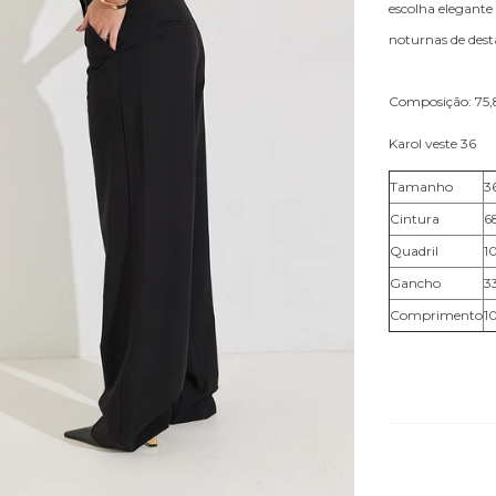
escolha elegante 
noturnas de dest
Composição: 75,8
Karol veste 36
Tamanho
3
Cintura
6
Quadril
1
Gancho
3
Comprimento
1