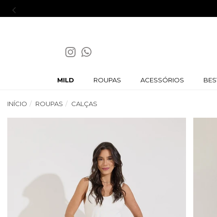
imeira compra |
Cupom:
BEMVINDA
MILD
ROUPAS
ACESSÓRIOS
BES
INÍCIO
ROUPAS
CALÇAS