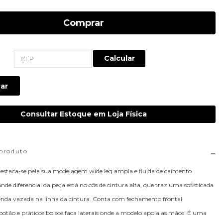
Comprar
Calcular
ar
Consultar Estoque em Loja Física
 produto
destaca-se pela sua modelagem wide leg ampla e fluida de caimento
de diferencial da peça está no cós de cintura alta, que traz uma sofisticada
enda vazada na linha da cintura. Conta com fechamento frontal
botão e práticos bolsos faca laterais onde a modelo apoia as mãos. É uma