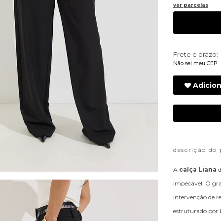
ver parcelas
Frete e prazo:
Não sei meu CEP
Adicion
descrição do
A
calça Liana
impecável. O gran
intervenção de r
estruturado por 