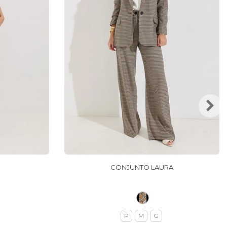
CONJUNTO LAURA
P
M
G