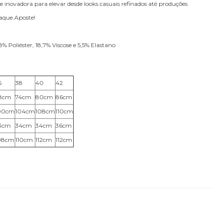
e inovadora para elevar desde looks casuais refinados até produções
aque.Aposte!
% Poliéster, 18,7% Viscose e 5,5% Elastano
6
38
40
42
8cm
74cm
80cm
86cm
00cm
104cm
108cm
110cm
3cm
34cm
34cm
36cm
08cm
110cm
112cm
112cm