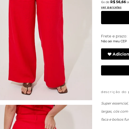
6x
de
R$ 56,66
s
ver parcelas
Frete e prazo:
Não sei meu CEP
Adicion
descrição do
Super essencial,
largas, cós com
faca e bolsos fu