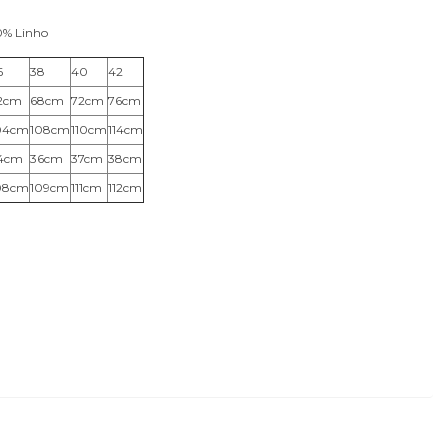
0% Linho
6
38
40
42
2cm
68cm
72cm
76cm
04cm
108cm
110cm
114cm
4cm
36cm
37cm
38cm
08cm
109cm
111cm
112cm