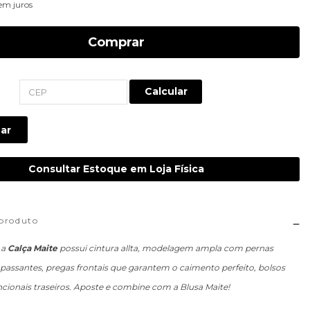
em juros
Comprar
Calcular
ar
Consultar Estoque em Loja Física
 produto
 a
Calça Maite
possui cintura allta, modelagem ampla com pernas
 passantes, pregas frontais que garantem o caimento perfeito, bolsos
ncionais traseiros. Aposte e combine com a Blusa Maite!