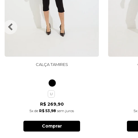
CALÇA TAMIRES
U
R$ 269,90
5x
de
R$ 53,98
sem juros
5x
Comprar