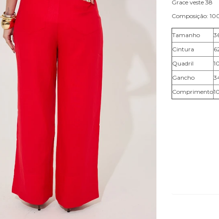
Grace veste 38
Composição: 10
Tamanho
3
Cintura
6
Quadril
1
Gancho
3
Comprimento
1