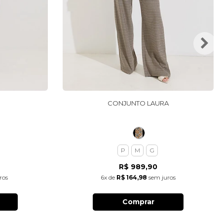
CONJUNTO LAURA
P
M
G
R$ 989,90
ros
6x
de
R$ 164,98
sem juros
Comprar