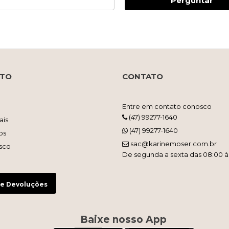
Perguntar
NTO
CONTATO
Entre em contato conosco
(47) 99277-1640
ais
(47) 99277-1640
os
sac@karinemoser.com.br
sco
De segunda a sexta das 08:00 à
 e Devoluções
Baixe nosso App