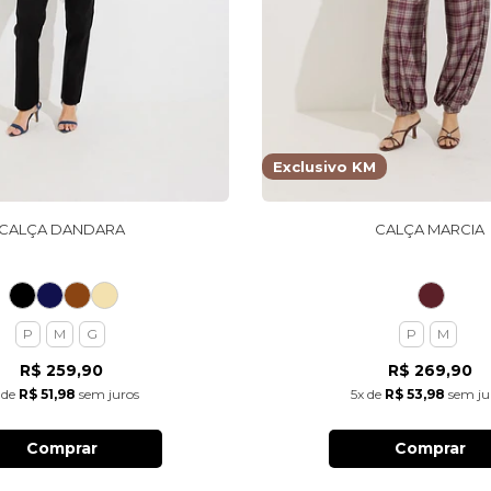
Exclusivo KM
CALÇA DANDARA
CALÇA MARCIA
P
M
G
P
M
R$ 259,90
R$ 269,90
de
R$ 51,98
sem juros
5x
de
R$ 53,98
sem ju
Comprar
Comprar