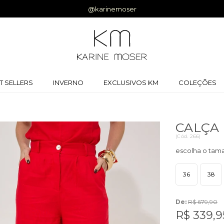
f na primeira compra |
Cupom:
BEMVINDA
T SELLERS
INVERNO
EXCLUSIVOS KM
COLEÇÕES
CALÇA
(
Cód.
266
)
36
38
De:
R$ 679,90
R$ 339,9