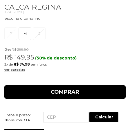
CALCA REGINA
(
Cód.
61029C
)
P
M
G
De:
R$ 299,90
R$ 149,95
(50% de desconto)
2x
de
R$ 74,98
sem juros
ver parcelas
COMPRAR
Frete e prazo:
Calcular
Não sei meu CEP