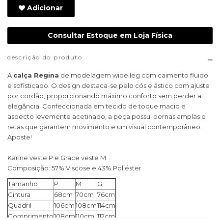
Adicionar
Consultar Estoque em Loja Física
descrição do produto
A
calça Regina
de modelagem wide leg com caimento fluido
e sofisticado. O design destaca-se pelo cós elástico com ajuste
por cordão, proporcionando máximo conforto sem perder a
elegância. Confeccionada em tecido de toque macio e
aspecto levemente acetinado, a peça possui pernas amplas e
retas que garantem movimento e um visual contemporâneo.
Aposte!
Karine veste P e Grace veste M
Composição: 57% Viscose e 43% Poliéster
Tamanho
P
M
G
Cintura
68cm
70cm
76cm
Quadril
106cm
108cm
114cm
Comprimento
108cm
110cm
112cm