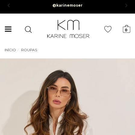
té 6x sem juros *Parcela mínima de R$50,00*
Mudar
0
navegação
INÍCIO
ROUPAS