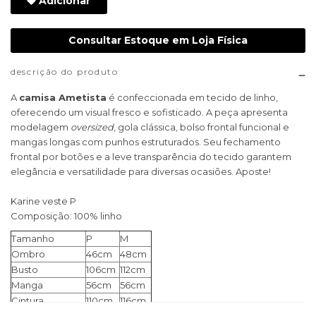
Adicionar
Consultar Estoque em Loja Física
descrição do produto
A
camisa Ametista
é confeccionada em tecido de linho,
oferecendo um visual fresco e sofisticado. A peça apresenta
modelagem
oversized
, gola clássica, bolso frontal funcional e
mangas longas com punhos estruturados. Seu fechamento
frontal por botões e a leve transparência do tecido garantem
elegância e versatilidade para diversas ocasiões. Aposte!
Karine veste P
Composição: 100% linho
Tamanho
P
M
Ombro
46cm
48cm
Busto
106cm
112cm
Manga
56cm
56cm
Cintura
110cm
116cm