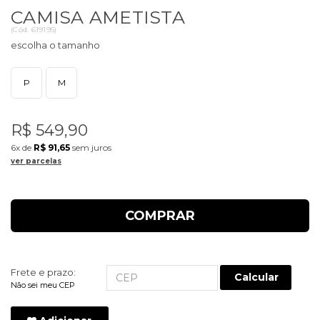
CAMISA AMETISTA
(
Cód.
619195
)
P
M
R$ 549,90
6x
de
R$ 91,65
sem juros
ver parcelas
COMPRAR
Frete e prazo:
Calcular
Não sei meu CEP