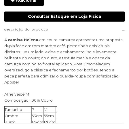
Adicionar
Consultar Estoque em Loja Física
descrição do produto
A
camisa Helena
em couro camurça apresenta uma proposta
dupla face em tom marrom café, permitindo dois visuais
distintos. De um lado, exibe o acabamento liso e levemente
brilhante do couro; do outro, a textura macia e opaca da
camurça com bolso frontal aplicado. Possui modelagem
oversized, gola clássica e fechamento por botões, sendo a
peça perfeita para otimizar o guarda-roupa com sofisticação.
Aposte!
Aline veste M
Composição: 100% Couro
Tamanho
P
M
Ombro
53cm
55cm
Busto
124cm
126cm
Manga
56cm
58cm