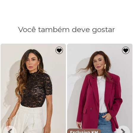
Cintura
120cm
120cm
Comprimento
76cm
77cm
Você também deve gostar
Exclusivo KM