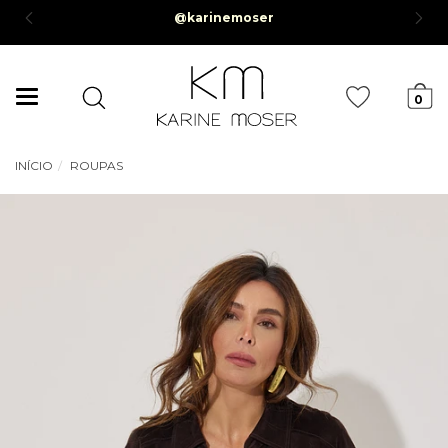
@karinemoser
0,00*
Mudar
0
navegação
INÍCIO
ROUPAS