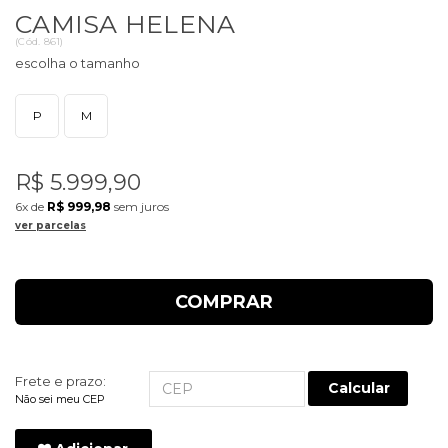
CAMISA HELENA
(
Cód.
861
)
P
M
R$ 5.999,90
6x
de
R$ 999,98
sem juros
ver parcelas
COMPRAR
Frete e prazo:
Calcular
Não sei meu CEP