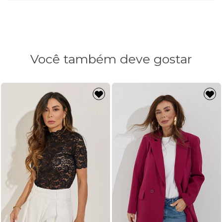
Ombro
40cm
40cm
40cm
Busto
104cm
108cm
112cm
Cintura
108cm
112cm
116cm
Manga
60cm
60cm
60cm
Comprimento
70cm
70cm
70cm
Você também deve gostar