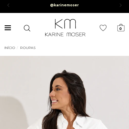
mento em até 6x sem juros *Parcela mínima de R$50,00*
Mudar
0
navegação
INÍCIO
ROUPAS