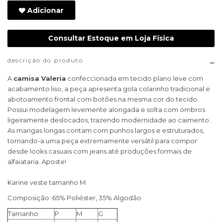
Adicionar
Consultar Estoque em Loja Física
descrição do produto
A
camisa Valeria
confeccionada em tecido plano leve com
acabamento liso, a peça apresenta gola colarinho tradicional e
abotoamento frontal com botões na mesma cor do tecido.
Possui modelagem levemente alongada e solta com ombros
ligeiramente deslocados, trazendo modernidade ao caimento.
As mangas longas contam com punhos largos e estruturados,
tornando-a uma peça extremamente versátil para compor
desde looks casuais com jeans até produções formais de
alfaiataria. Aposte!
Karine veste tamanho M
Composição: 65% Poliéster, 35% Algodão
Tamanho
P
M
G