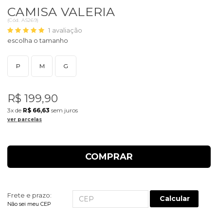
CAMISA VALERIA
(
Cód.
AS269
)
1
avaliação
P
M
G
R$ 199,90
3x
de
R$ 66,63
sem juros
ver parcelas
COMPRAR
Frete e prazo:
Calcular
Não sei meu CEP