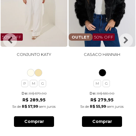
50% OFF
50% OFF
OUTLET
CONJUNTO KATY
CASACO HANNAH
P
M
G
M
G
De: 
R$ 579,90
De: 
R$ 559,90
R$ 289,95
R$ 279,95
5x
de
R$ 57,99
sem juros
5x
de
R$ 55,99
sem juros
Comprar
Comprar