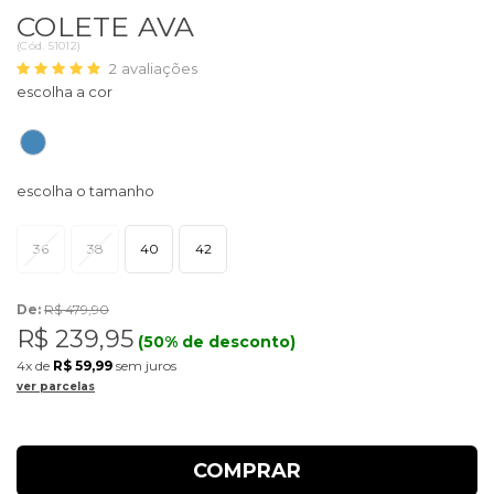
COLETE AVA
(
Cód.
51012
)
2
avaliações
36
38
40
42
De:
R$ 479,90
R$ 239,95
(50% de desconto)
4x
de
R$ 59,99
sem juros
ver parcelas
COMPRAR