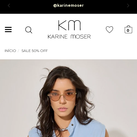
Parcelamento em até 6x sem juros *Parcela mínima de R$50,0
Mudar
0
navegação
INÍCIO
SALE 50% OFF