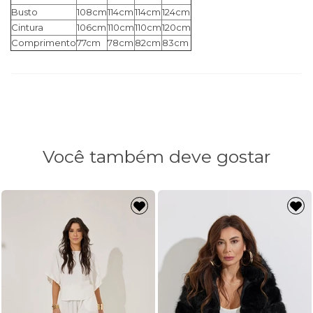
Busto
108cm
114cm
114cm
124cm
Cintura
106cm
110cm
110cm
120cm
Comprimento
77cm
78cm
82cm
83cm
Você também deve gostar