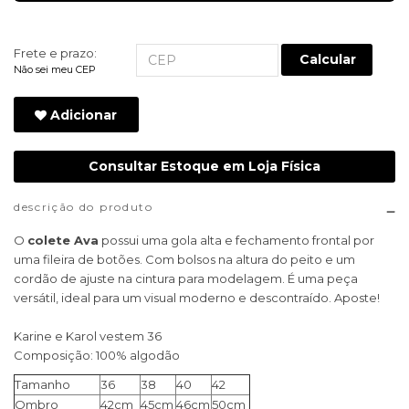
Frete e prazo:
Calcular
Não sei meu CEP
Adicionar
Consultar Estoque em Loja Física
descrição do produto
O
colete Ava
possui uma gola alta e fechamento frontal por
uma fileira de botões. Com bolsos na altura do peito e um
cordão de ajuste na cintura para modelagem. É uma peça
versátil, ideal para um visual moderno e descontraído. Aposte!
Karine e Karol vestem 36
Composição: 100% algodão
Tamanho
36
38
40
42
Ombro
42cm
45cm
46cm
50cm