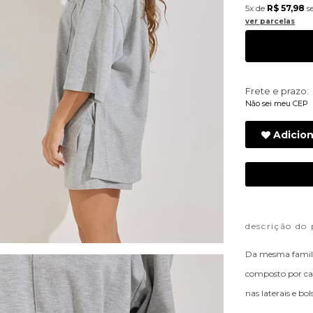
5x
de
R$ 57,98
s
ver parcelas
Frete e prazo:
Não sei meu CEP
Adicion
descrição do
Da mesma familia
composto por ca
nas laterais e bol