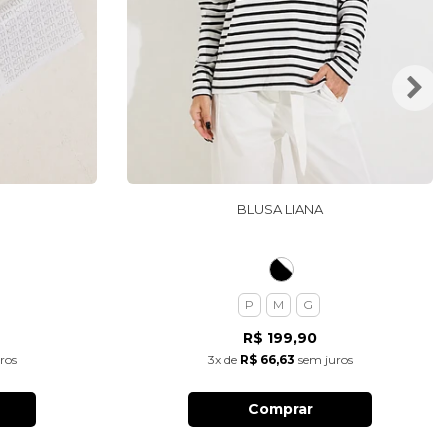
BLUSA LIANA
P
M
G
R$ 199,90
ros
3x
de
R$ 66,63
sem juros
Comprar