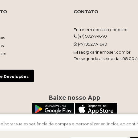
NTO
CONTATO
Entre em contato conosco
(47) 99277-1640
ais
(47) 99277-1640
os
sac@karinemoser.com.br
sco
De segunda a sexta das 08:00 à
 e Devoluções
Baixe nosso App
 melhorar sua experiência de compra e personalizar anúncios, ao con