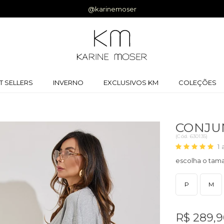
 |
Cupom:
BEMVINDA
T SELLERS
INVERNO
EXCLUSIVOS KM
COLEÇÕES
CONJU
(
Cód.
630135
)
1
P
M
R$ 289,9