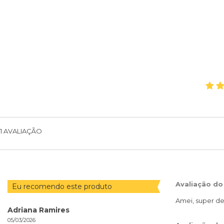
1
AVALIAÇÃO
Avaliação do
Eu recomendo este produto
Amei, super de
Adriana Ramires
05/03/2026