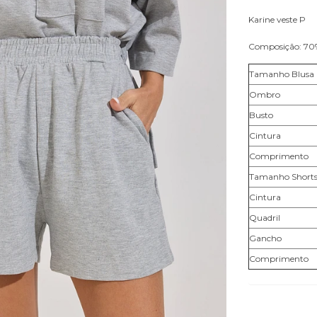
Karine veste P
Composição: 70%
Tamanho Blusa
Ombro
Busto
Cintura
Comprimento
Tamanho Short
Cintura
Quadril
Gancho
Comprimento