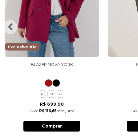
Exclusivo KM
BLAZER NOVA YORK
P
M
G
R$ 699,90
6x
de
R$ 116,65
sem juros
4x
Comprar