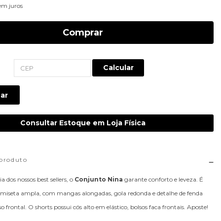
em juros
Comprar
Calcular
ar
Consultar Estoque em Loja Física
 produto
 dos nossos best sellers, o
Conjunto Nina
garante conforto e leveza. É
miseta ampla, com mangas alongadas, gola redonda e detalhe de fenda
so frontal. O shorts possui cós alto em elástico, bolsos faca frontais. Aposte!