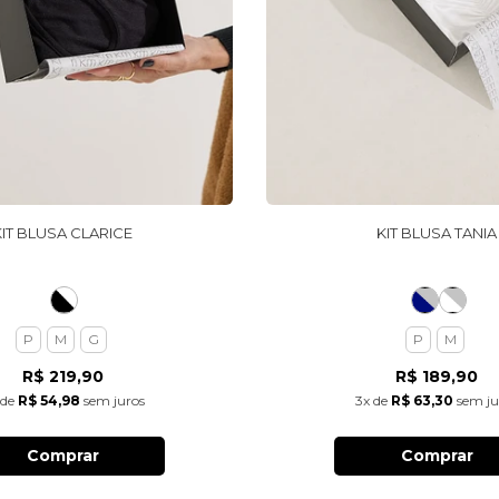
KIT BLUSA CLARICE
KIT BLUSA TANIA
P
M
G
P
M
R$ 219,90
R$ 189,90
de
R$ 54,98
sem juros
3x
de
R$ 63,30
sem ju
Comprar
Comprar