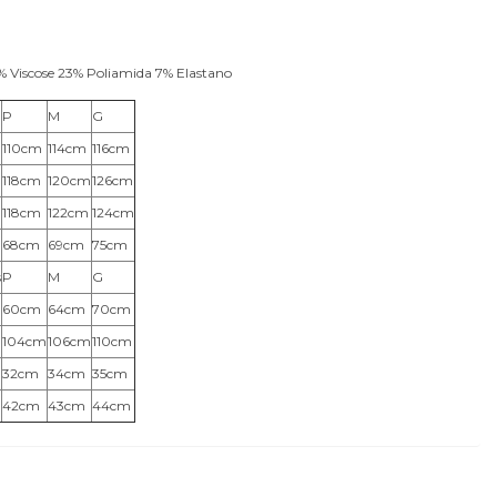
 Viscose 23% Poliamida 7% Elastano
P
M
G
110cm
114cm
116cm
118cm
120cm
126cm
118cm
122cm
124cm
68cm
69cm
75cm
s
P
M
G
60cm
64cm
70cm
104cm
106cm
110cm
32cm
34cm
35cm
42cm
43cm
44cm