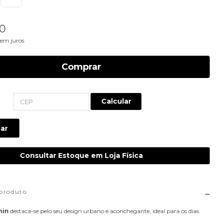
0
em juros
Comprar
Calcular
ar
Consultar Estoque em Loja Física
 produto
min
destaca-se pelo seu design urbano e aconchegante, ideal para os dias