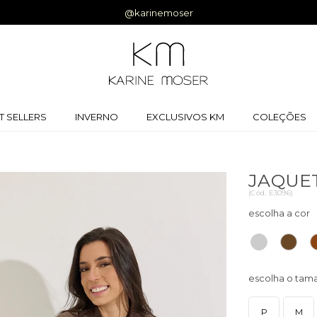
Ganhe 5% off na primeira compra |
Cupom:
BEMVINDA
T SELLERS
INVERNO
EXCLUSIVOS KM
COLEÇÕES
JAQUE
(
Cód.
E3096
)
P
M