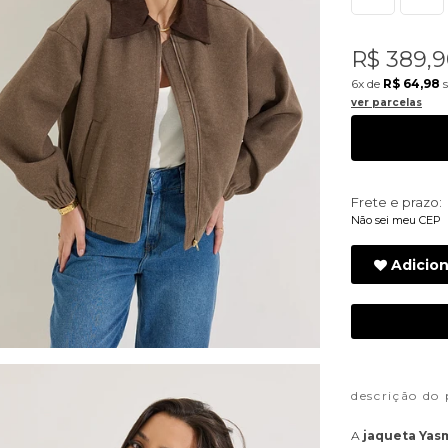
R$ 389,9
6x
de
R$ 64,98
s
ver parcelas
Frete e prazo:
Não sei meu CEP
Adicion
descrição do
A
jaqueta Yas