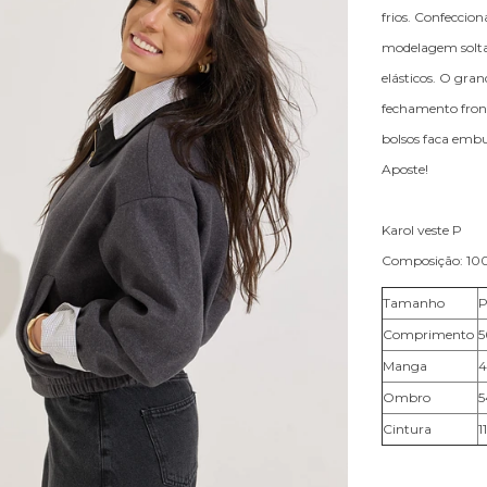
frios. Confeccio
modelagem solta
elásticos. O gra
fechamento front
bolsos faca embut
Aposte!
Karol veste P
Composição: 100
Tamanho
Comprimento
5
Manga
Ombro
Cintura
1