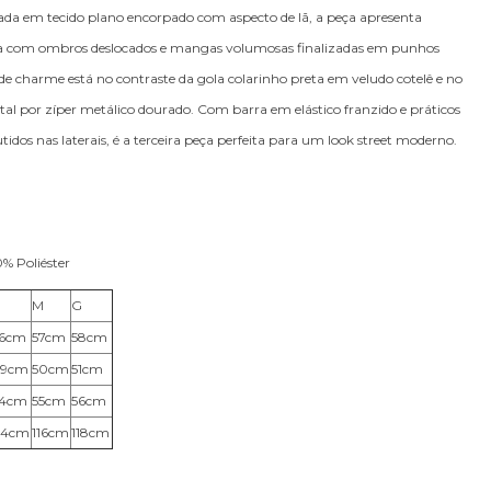
nada em tecido plano encorpado com aspecto de lã, a peça apresenta
 com ombros deslocados e mangas volumosas finalizadas em punhos
nde charme está no contraste da gola colarinho preta em veludo cotelê e no
al por zíper metálico dourado. Com barra em elástico franzido e práticos
idos nas laterais, é a terceira peça perfeita para um look street moderno.
% Poliéster
P
M
G
6cm
57cm
58cm
49cm
50cm
51cm
54cm
55cm
56cm
14cm
116cm
118cm