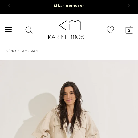
@karinemoser
0,00*
Mudar
0
navegação
INÍCIO
ROUPAS