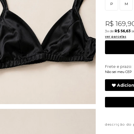
P
M
R$ 169,9
3x
de
R$ 56,63
s
ver parcelas
Frete e prazo:
Não sei meu CEP
Adicion
descrição do