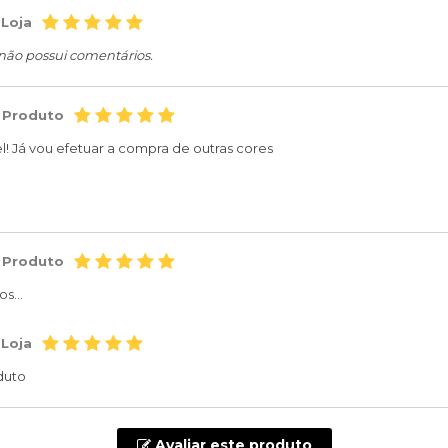
 Loja
 não possui comentários.
 Produto
el! Já vou efetuar a compra de outras cores
 Produto
s...
 Loja
duto
Avaliar este produto