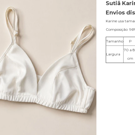
Sutiã Kar
Envios dis
Karine usa tam
Composição: 96% 
Tamanho
P
70 a 
Largura
cm