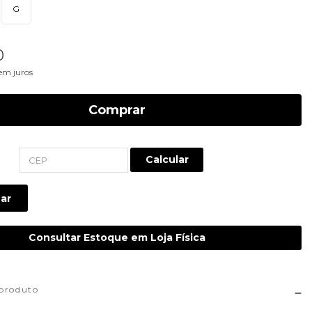
G
0
em juros
Comprar
Calcular
ar
Consultar Estoque em Loja Física
 produto