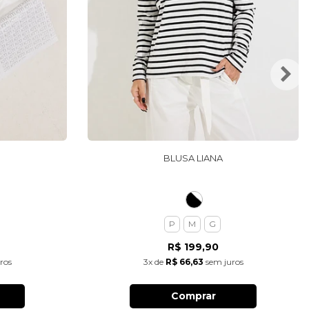
BLUSA LIANA
P
M
G
R$ 199,90
ros
3x
de
R$ 66,63
sem juros
Comprar