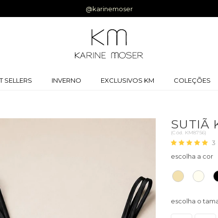
anhe 5% off na primeira compra |
Cupom:
BEMVINDA
T SELLERS
INVERNO
EXCLUSIVOS KM
COLEÇÕES
SUTIÃ 
(
Cód.
KM8756
)
3