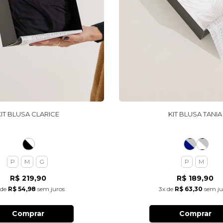
KIT BLUSA CLARICE
KIT BLUSA TANIA
P
M
G
P
M
R$ 219,90
R$ 189,90
de
R$ 54,98
sem juros
3x
de
R$ 63,30
sem ju
Comprar
Comprar