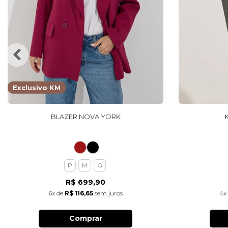
Exclusivo KM
BLAZER NOVA YORK
P
M
G
R$ 699,90
6x
de
R$ 116,65
sem juros
4x
Comprar