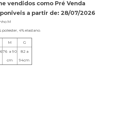
ine vendidos como Pré Venda
poniveis a partir de: 28/07/2026
anho M
poliester, 4% elastano.
M
G
86
76 a 90
82 a
cm
94cm