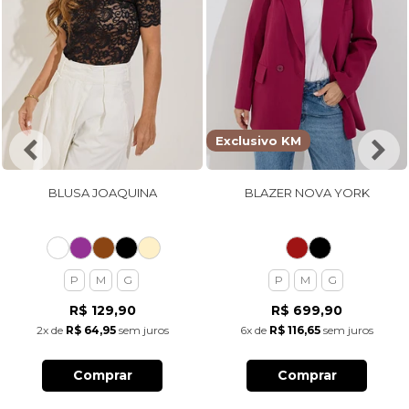
Exclusivo KM
BLUSA JOAQUINA
BLAZER NOVA YORK
P
M
G
P
M
G
R$ 129,90
R$ 699,90
2x
de
R$ 64,95
sem juros
6x
de
R$ 116,65
sem juros
Comprar
Comprar