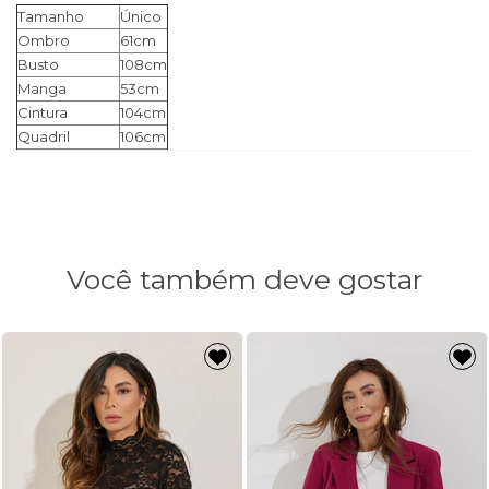
Tamanho
Único
Ombro
61cm
Busto
108cm
Manga
53cm
Cintura
104cm
Quadril
106cm
Comprimento
74cm
Você também deve gostar