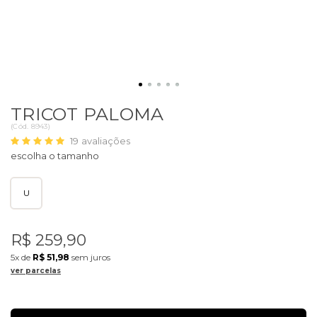
TRICOT PALOMA
(
Cód.
8943
)
19
avaliações
U
R$ 259,90
5x
de
R$ 51,98
sem juros
ver parcelas