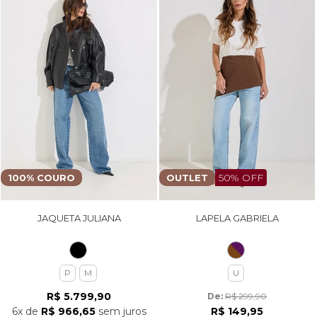
50% OFF
100% COURO
OUTLET
JAQUETA JULIANA
LAPELA GABRIELA
P
M
U
R$ 5.799,90
De: 
R$ 299,90
6x
de
R$ 966,65
sem juros
R$ 149,95