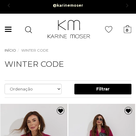
Parcelamento em até 6x sem juros *Parcela mínima de R$50,00*
Mudar
0
navegação
INÍCIO
WINTER CODE
WINTER CODE
Filtrar