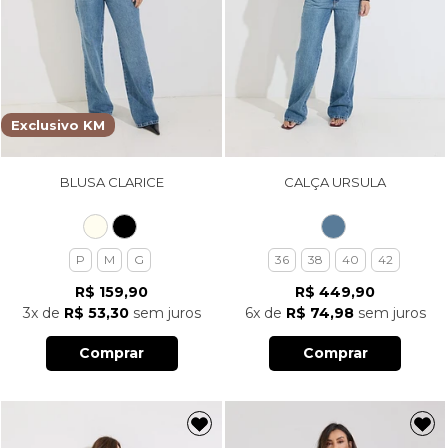
Exclusivo KM
BLUSA CLARICE
CALÇA URSULA
P
M
G
36
38
40
42
R$ 159,90
R$ 449,90
3x
de
R$ 53,30
sem juros
6x
de
R$ 74,98
sem juros
Comprar
Comprar