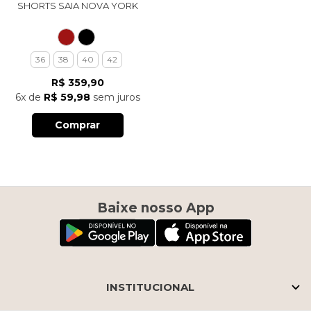
SHORTS SAIA NOVA YORK
36
38
40
42
R$ 359,90
6x
de
R$ 59,98
sem juros
Comprar
Baixe nosso App
INSTITUCIONAL