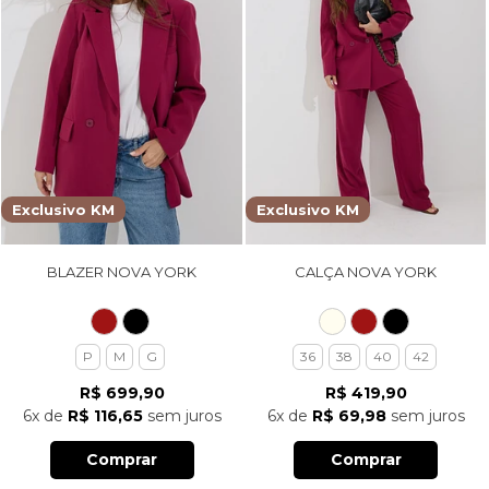
Exclusivo KM
Exclusivo KM
BLAZER NOVA YORK
CALÇA NOVA YORK
P
M
G
36
38
40
42
R$ 699,90
R$ 419,90
6x
de
R$ 116,65
sem juros
6x
de
R$ 69,98
sem juros
Comprar
Comprar