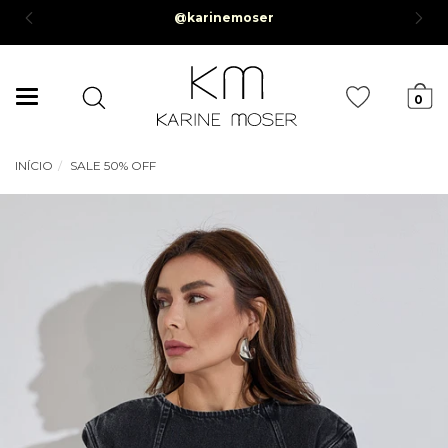
rcelamento em até 6x sem juros *Parcela mínima de R$50,00*
Mudar
0
navegação
INÍCIO
SALE 50% OFF