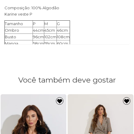
Composição: 100% Algodão
Karine veste P
Tamanho
P
M
G
Ombro
44cm
45cm
46cm
Busto
96cm
102cm
108cm
Manga
58cm
59cm
60cm
Comprimento
62cm
63cm
64cm
Você também deve gostar