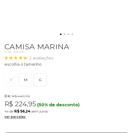
CAMISA MARINA
(
Cód.
103659
)
2
avaliações
P
M
G
De:
R$ 449,90
R$ 224,95
(50% de desconto)
4x
de
R$ 56,24
sem juros
ver parcelas