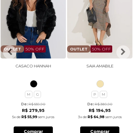
50% OFF
50% OFF
OUTLET
OUTLET
CASACO HANNAH
SAIA AMABILE
M
G
P
M
De: 
R$ 559,90
De: 
R$ 389,90
R$ 279,95
R$ 194,95
5x
de
R$ 55,99
sem juros
3x
de
R$ 64,98
sem juros
Comprar
Comprar