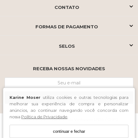
CONTATO
FORMAS DE PAGAMENTO
SELOS
RECEBA NOSSAS NOVIDADES
CADASTRE-SE
Karine Moser
utiliza cookies e outras tecnologias para
melhorar sua experiência de compra e personalizar
anúncios, ao continuar navegando você concorda com
nossa
Política de Privacidade
.
Karine Moser Comercio de Vestuario LTDA / CNPJ:
14.991.918/0001-54
continuar e fechar
Endereço: Rua 15 de Novembro 895 Sala 335 A 340 Centro