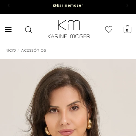
Parcelamento em até 6x sem juros *Parcela mínima de R$50,00*
Mudar
0
navegação
INÍCIO
ACESSÓRIOS