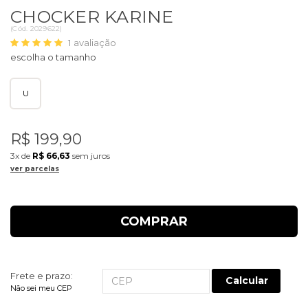
CHOCKER KARINE
(
Cód.
2029622
)
1
avaliação
U
R$ 199,90
3x
de
R$ 66,63
sem juros
ver parcelas
COMPRAR
Frete e prazo:
Calcular
Não sei meu CEP