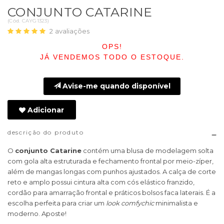
CONJUNTO CATARINE
(
Cód.
CAYG1323
)
2
avaliações
OPS!
JÁ VENDEMOS TODO O ESTOQUE.
Avise-me quando disponível
Adicionar
descrição do produto
O
conjunto Catarine
contém uma blusa de modelagem solta
com gola alta estruturada e fechamento frontal por meio-zíper,
além de mangas longas com punhos ajustados. A calça de corte
reto e amplo possui cintura alta com cós elástico franzido,
cordão para amarração frontal e práticos bolsos faca laterais. É a
escolha perfeita para criar um
look comfychic
minimalista e
moderno. Aposte!