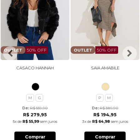
50% OFF
50% OFF
OUTLET
OUTLET
CASACO HANNAH
SAIA AMABILE
M
G
P
M
De: 
R$ 559,90
De: 
R$ 389,90
R$ 279,95
R$ 194,95
5x
de
R$ 55,99
sem juros
3x
de
R$ 64,98
sem juros
Comprar
Comprar