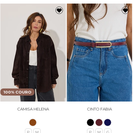
100% COURO
CAMISA HELENA
CINTO FABIA
P
M
P
M
G