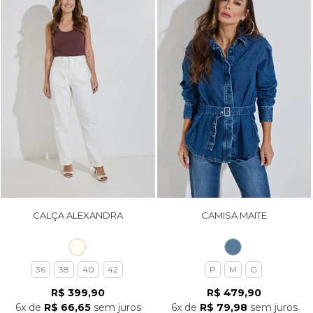
CALÇA ALEXANDRA
CAMISA MAITE
36
38
40
42
P
M
G
R$ 399,90
R$ 479,90
6x
de
R$ 66,65
sem juros
6x
de
R$ 79,98
sem juros