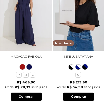
Novidade
MACACÃO FABIOLA
KIT BLUSA TATIANA
P
M
G
U
R$ 469,90
R$ 219,90
6x
de
R$ 78,32
sem juros
4x
de
R$ 54,98
sem juros
Comprar
Comprar