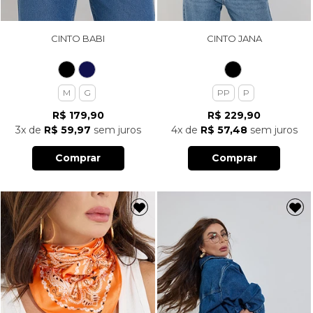
CINTO BABI
CINTO JANA
M
G
PP
P
R$ 179,90
R$ 229,90
3x
de
R$ 59,97
sem juros
4x
de
R$ 57,48
sem juros
Comprar
Comprar