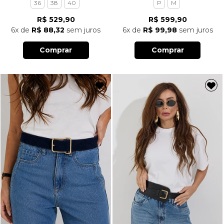
36
38
40
P
M
R$ 529,90
R$ 599,90
6x
de
R$ 88,32
sem juros
6x
de
R$ 99,98
sem juros
Comprar
Comprar