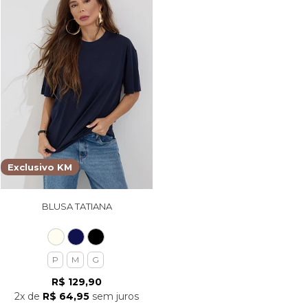
Exclusivo KM
BLUSA TATIANA
P
M
G
R$ 129,90
2x
de
R$ 64,95
sem juros