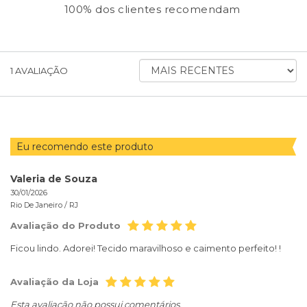
100% dos clientes recomendam
ORDENAR
1
AVALIAÇÃO
AVALIAÇÕES
POR
Eu recomendo este produto
Valeria de Souza
30/01/2026
Rio De Janeiro /
RJ
Avaliação do Produto
Ficou lindo. Adorei! Tecido maravilhoso e caimento perfeito! !
Avaliação da Loja
Esta avaliação não possui comentários.