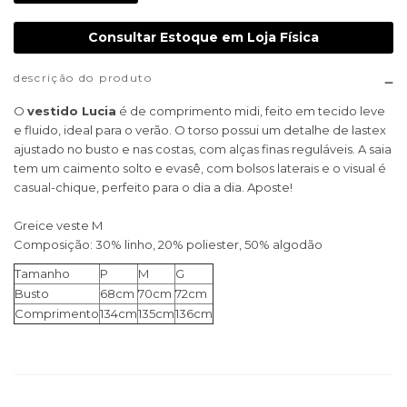
Consultar Estoque em Loja Física
descrição do produto
O
vestido Lucia
é de comprimento midi, feito em tecido leve
e fluido, ideal para o verão. O torso possui um detalhe de lastex
ajustado no busto e nas costas, com alças finas reguláveis. A saia
tem um caimento solto e evasê, com bolsos laterais e o visual é
casual-chique, perfeito para o dia a dia. Aposte!
Greice veste M
Composição: 30% linho, 20% poliester, 50% algodão
Tamanho
P
M
G
Busto
68cm
70cm
72cm
Comprimento
134cm
135cm
136cm