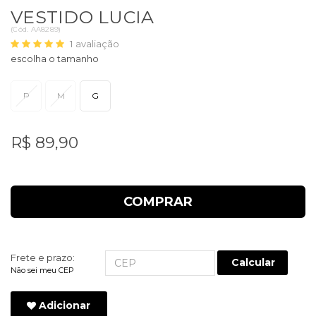
VESTIDO LUCIA
(
Cód.
AA8289
)
1
avaliação
P
M
G
R$ 89,90
COMPRAR
Frete e prazo:
Calcular
Não sei meu CEP
Adicionar