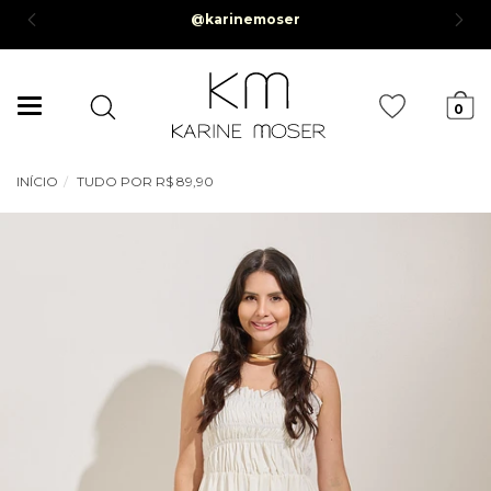
@karinemoser
0,00*
Mudar
0
navegação
INÍCIO
TUDO POR R$ 89,90