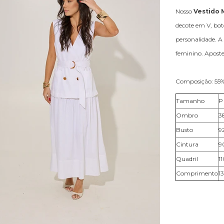
Nosso
Vestido 
decote em V, botõ
personalidade. A
feminino. Apost
Composição: 55% 
Tamanho
P
Ombro
3
Busto
9
Cintura
9
Quadril
1
Comprimento
1