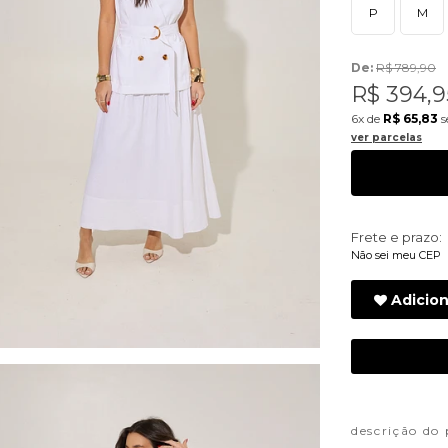
P
M
De:
R$ 789,90
R$ 394,9
6x
de
R$ 65,83
s
ver parcelas
Frete e prazo:
Não sei meu CEP
Adicion
descrição do