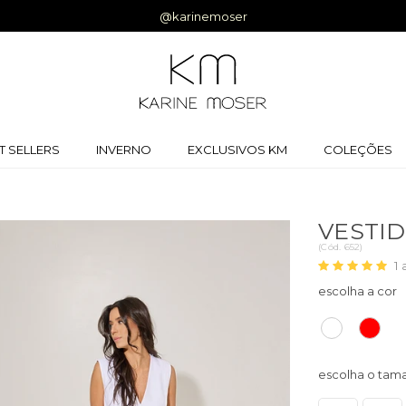
Ganhe 5% off na primeira compra |
Cupom:
BEMVINDA
T SELLERS
INVERNO
EXCLUSIVOS KM
COLEÇÕES
VESTI
(
Cód.
652
)
1