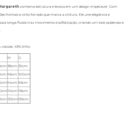
Margareth
combina estrutura e leveza em um design impecável. Com
es frontais e cinto forrado que marca a cintura. Ele une elegância e
 saia longa fluida traz movimento e sofisticação, criando um look poderoso e
e
viscose, 45% linho
M
G
8cm
38cm
39cm
2cm
96cm
100cm
0cm
94cm
96cm
10cm
114cm
116cm
31cm
133cm
135cm