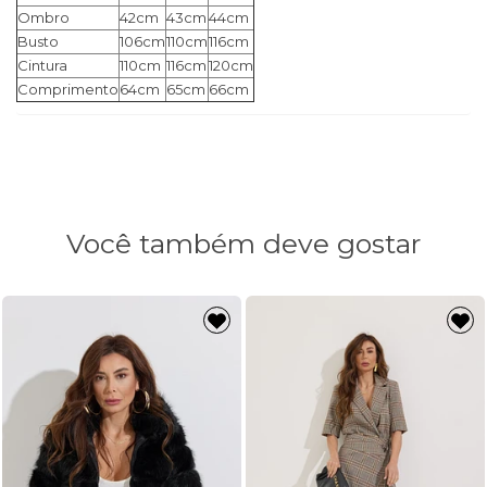
Ombro
42cm
43cm
44cm
Busto
106cm
110cm
116cm
Cintura
110cm
116cm
120cm
Comprimento
64cm
65cm
66cm
Você também deve gostar