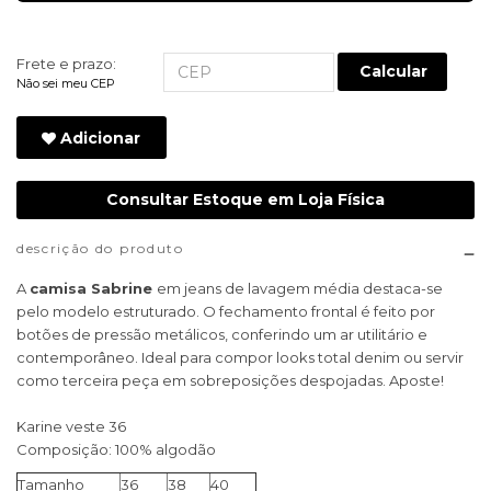
Frete e prazo:
Calcular
Não sei meu CEP
Adicionar
Consultar Estoque em Loja Física
descrição do produto
A
camisa Sabrine
em jeans de lavagem média destaca-se
pelo modelo estruturado. O fechamento frontal é feito por
botões de pressão metálicos, conferindo um ar utilitário e
contemporâneo. Ideal para compor looks total denim ou servir
como terceira peça em sobreposições despojadas. Aposte!
Karine veste 36
Composição: 100% algodão
Tamanho
36
38
40