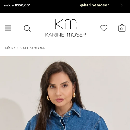
Parcelamento em até
 na primeira compra |
Cupom:
BEMVINDA
Mudar
0
navegação
INÍCIO
SALE 50% OFF