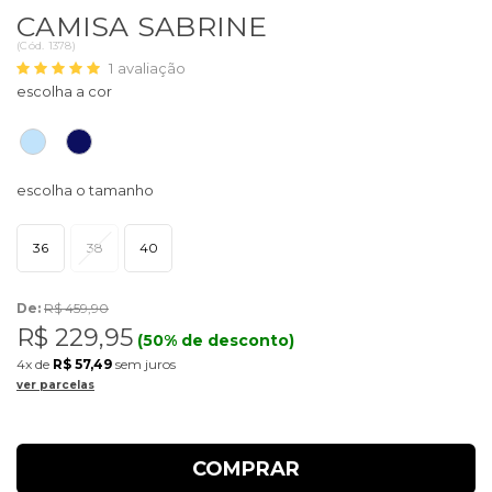
CAMISA SABRINE
(
Cód.
1378
)
1
avaliação
36
38
40
De:
R$ 459,90
R$ 229,95
(50% de desconto)
4x
de
R$ 57,49
sem juros
ver parcelas
COMPRAR