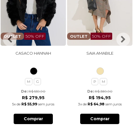
50% OFF
50% OFF
OUTLET
OUTLET
CASACO HANNAH
SAIA AMABILE
M
G
P
M
De: 
R$ 559,90
De: 
R$ 389,90
R$ 279,95
R$ 194,95
5x
de
R$ 55,99
sem juros
3x
de
R$ 64,98
sem juros
Comprar
Comprar