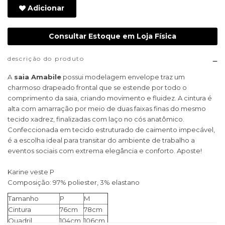
Adicionar
Consultar Estoque em Loja Física
descrição do produto
A
saia Amabile
possui modelagem envelope traz um
charmoso drapeado frontal que se estende por todo o
comprimento da saia, criando movimento e fluidez. A cintura é
alta com amarração por meio de duas faixas finas do mesmo
tecido xadrez, finalizadas com laço no cós anatômico.
Confeccionada em tecido estruturado de caimento impecável,
é a escolha ideal para transitar do ambiente de trabalho a
eventos sociais com extrema elegância e conforto. Aposte!
Karine veste P
Composição: 97% poliester, 3% elastano
Tamanho
P
M
Cintura
76cm
78cm
Quadril
104cm
106cm