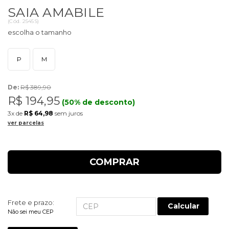
SAIA AMABILE
(
Cód.
2545S
)
P
M
De:
R$ 389,90
R$ 194,95
(50% de desconto)
3x
de
R$ 64,98
sem juros
ver parcelas
COMPRAR
Frete e prazo:
Calcular
Não sei meu CEP