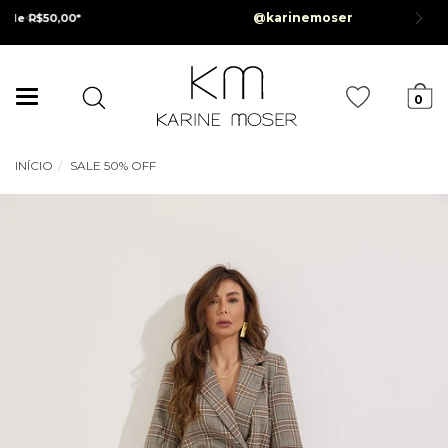
Parcelamento em até 6x sem juros *Par
 |
Cupom:
BEMVINDA
Mudar
0
navegação
INÍCIO
SALE 50% OFF