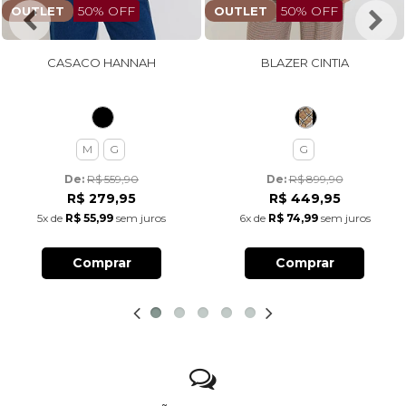
50% OFF
50% OFF
OUTLET
OUTLET
CASACO HANNAH
BLAZER CINTIA
M
G
G
De: 
R$ 559,90
De: 
R$ 899,90
R$ 279,95
R$ 449,95
5x
de
R$ 55,99
sem juros
6x
de
R$ 74,99
sem juros
Comprar
Comprar