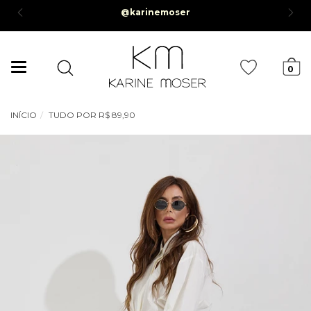
 em até 6x sem juros *Parcela mínima de R$50,00*
Mudar
0
navegação
INÍCIO
TUDO POR R$ 89,90