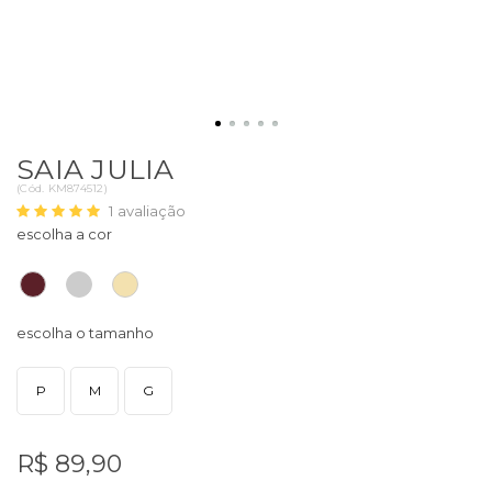
SAIA JULIA
(
Cód.
KM874512
)
1
avaliação
P
M
G
R$ 89,90