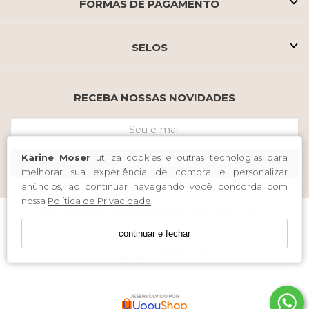
FORMAS DE PAGAMENTO
SELOS
RECEBA NOSSAS NOVIDADES
Karine Moser
utiliza cookies e outras tecnologias para
CADASTRE-SE
melhorar sua experiência de compra e personalizar
anúncios, ao continuar navegando você concorda com
nossa
Política de Privacidade
.
Karine Moser Comercio de Vestuario LTDA / CNPJ:
14.991.918/0001-54
continuar e fechar
Endereço: Rua 15 de Novembro 895 Sala 335 A 340 Centro
Blumenau SC 89010-001