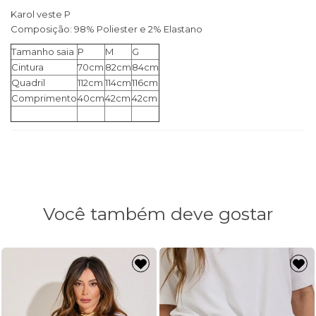
Karol veste P
Composição: 98% Poliester e 2% Elastano
Tamanho saia
P
M
G
Cintura
70cm
82cm
84cm
Quadril
112cm
114cm
116cm
Comprimento
40cm
42cm
42cm
Você também deve gostar