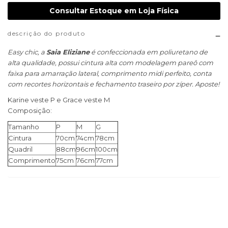
Consultar Estoque em Loja Física
descrição do produto
Easy chic, a
Saia Eliziane
é confeccionada em poliuretano de
alta qualidade, possui cintura alta com modelagem pareô com
faixa para amarração lateral, comprimento midi perfeito, conta
com recortes horizontais e fechamento traseiro por zíper. Aposte!
Karine veste P e Grace veste M
Composição:
Tamanho
P
M
G
Cintura
70cm
74cm
78cm
Quadril
88cm
96cm
100cm
Comprimento
75cm
76cm
77cm