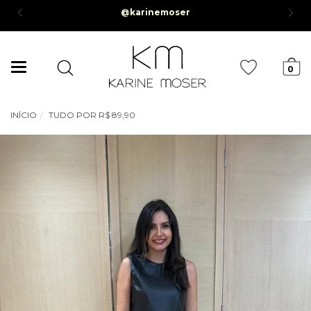
Parcelamento em até 6x sem juros *Parcela mínima de R$50,00*
Mudar
0
navegação
INÍCIO
TUDO POR R$ 89,90