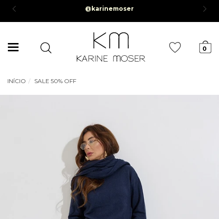
Parcelamento em até 6x sem juros *Parcela mínima de R$50,0
Mudar
0
navegação
INÍCIO
SALE 50% OFF