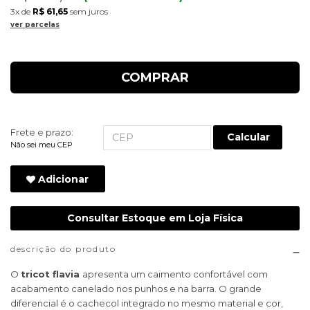
3x
de
R$ 61,65
sem juros
ver parcelas
COMPRAR
Frete e prazo:
Calcular
Não sei meu CEP
Adicionar
Consultar Estoque em Loja Física
descrição do produto
O
tricot flavia
apresenta um caimento confortável com
acabamento canelado nos punhos e na barra. O grande
diferencial é o cachecol integrado no mesmo material e cor,