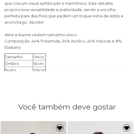
que cria um visual sofisticado e harmônico. Este detalhe
proporciona versatilidade e praticidade, sendo a escolha
perfeita para dias frios que pedem um toque extra de estilo e
aconchego. Aposte!
Aline e Karine vestem tamanho unico
Composição: 44% Poliamida, 24% Acrilico, 24% Viscose e 8%
Elastano
Tamanho
Único
Ombro
54cm
Busto
106cm
Manga
54cm
Cintura
104cm
Comprimento
60cm
Você também deve gostar