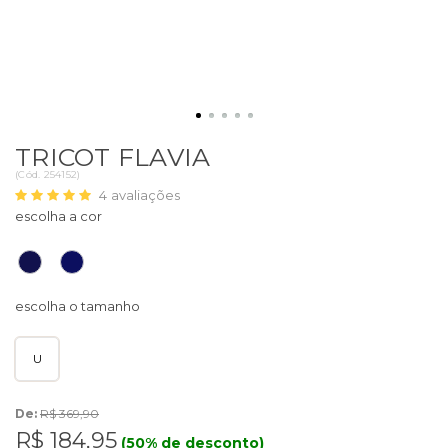
TRICOT FLAVIA
(
Cód.
254152
)
4
avaliações
U
De:
R$ 369,90
R$ 184,95
(50% de desconto)