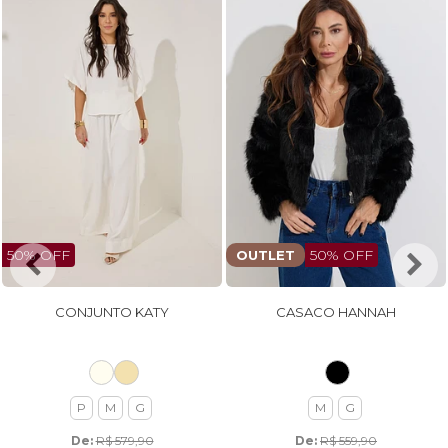
50% OFF
50% OFF
OUTLET
CONJUNTO KATY
CASACO HANNAH
P
M
G
M
G
De: 
R$ 579,90
De: 
R$ 559,90