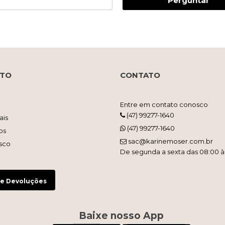
Perguntar
NTO
CONTATO
Entre em contato conosco
(47) 99277-1640
ais
(47) 99277-1640
os
sac@karinemoser.com.br
sco
De segunda a sexta das 08:00 à
 e Devoluções
Baixe nosso App