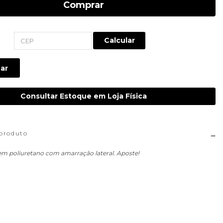
Comprar
Calcular
ar
Consultar Estoque em Loja Física
 produto
m poliuretano com amarração lateral. Aposte!