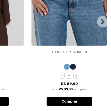
CINTO COPENHAGEN
P
M
G
R$ 89,90
ros
1x
de
R$ 89,90
sem juros
Comprar