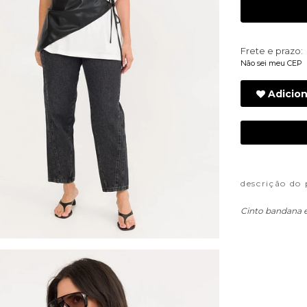
Frete e prazo:
Não sei meu CEP
Adicion
descrição do
Cinto bandana e