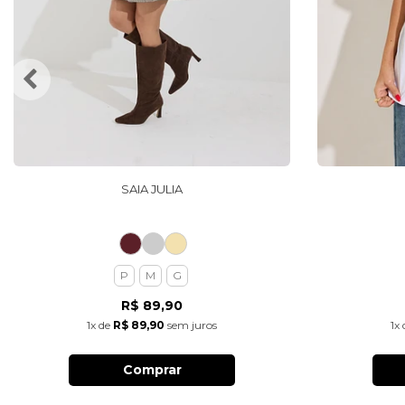
SAIA JULIA
P
M
G
R$ 89,90
1x
de
R$ 89,90
sem juros
1x
Comprar