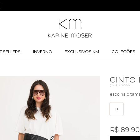
Ganhe 5% off na primeira compra |
Cupom:
BEMVINDA
T SELLERS
INVERNO
EXCLUSIVOS KM
COLEÇÕES
CINTO
(
Cód.
262556
)
U
R$ 89,90