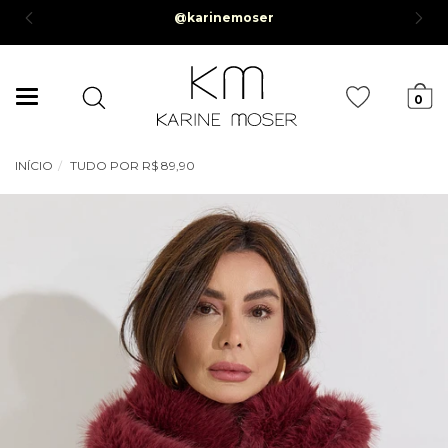
@karinemoser
e R$50,00*
Mudar
0
navegação
INÍCIO
TUDO POR R$ 89,90